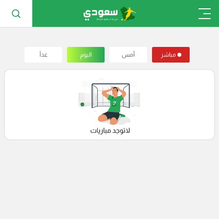
مباشر
أمس
اليوم
غداً