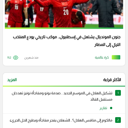
جنون المونديال يشتعل في إسطنبول.. موكب تاريخي يودع المنتخب
التركي إلى المطار
كرة عالمية
منذ شهرين
152
الأكثر قراءة
المزيد
1
تشكيل الهلال في الموسم الجديد .. صدمة بونو ومفاجأة نونيز تهددان
مستقبل القائد
تقارير
2
مالكوم إلى منافس الهلال؟.. الشعلان يفجر مفاجأة ويطرح الحل الجريء