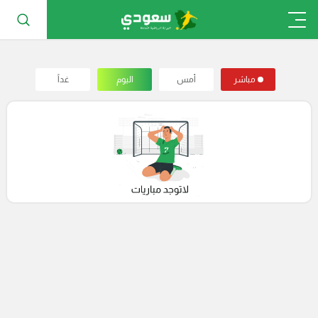
مباشر
أمس
اليوم
غداً