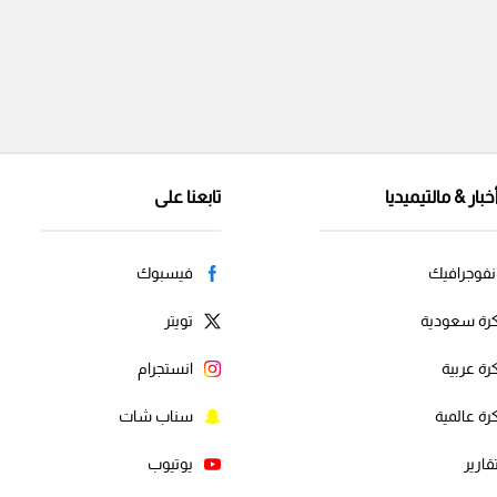
خبار & مالتيميديا
تابعنا على
نفوجرافيك
فيسبوك
رة سعودية
تويتر
رة عربية
انستجرام
رة عالمية
سناب شات
قارير
يوتيوب