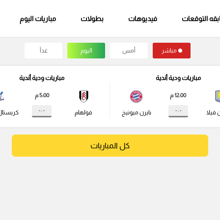
قه التوقعات
فيديوهات
بطولات
مباريات اليوم
مباشر
أمس
اليوم
غداً
مباريات ودية أندية
مباريات ودية أندية
12:00 م
5:00 م
- : -
- : -
 فيلا
بايرن ميونيخ
فولهام
كريستال
كل المباريات