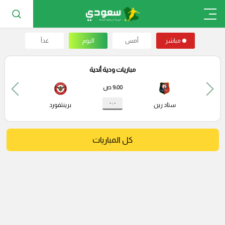
مباشر
أمس
اليوم
غداً
مباريات ودية أندية
9:00 ص
- : -
ستاد رين
برينتفورد
كل المباريات