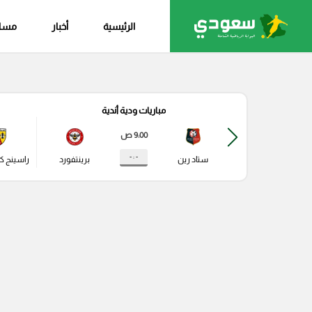
الرئيسية
أخبار
مساب
مباريات ودية أندية
9:00 ص
- : -
ستاد رين
برينتفورد