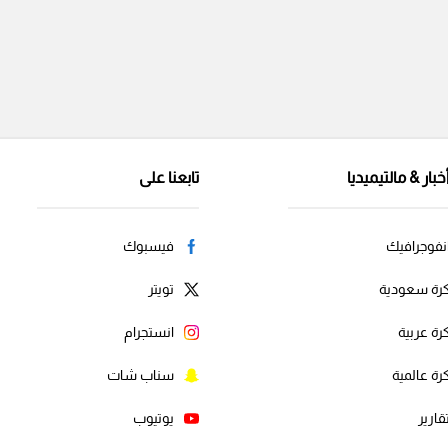
خبار & مالتيميديا
تابعنا على
نفوجرافيك
فيسبوك
رة سعودية
تويتر
رة عربية
انستجرام
رة عالمية
سناب شات
قارير
يوتيوب