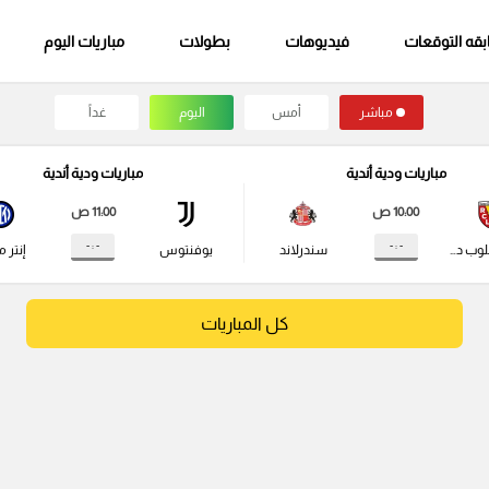
قه التوقعات
فيديوهات
بطولات
مباريات اليوم
مباشر
أمس
اليوم
غداً
مباريات ودية أندية
مباريات ودية أندية
10:00 ص
11:00 ص
- : -
- : -
راسينج كلوب دي لانس
سندرلاند
يوفنتوس
إنتر م
كل المباريات