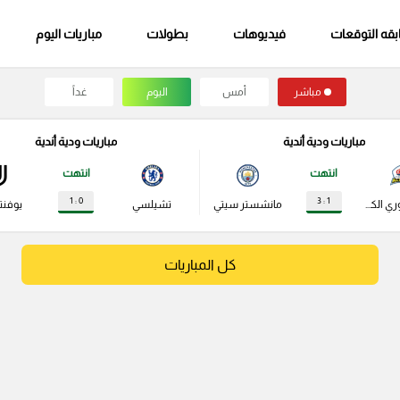
قه التوقعات
فيديوهات
بطولات
مباريات اليوم
مباشر
أمس
اليوم
غداً
مباريات ودية أندية
مباريات ودية أندية
انتهت
انتهت
0 : 1
1 : 3
نجوم الدوري الكوري
مانشستر سيتي
تشيلسي
يوفن
كل المباريات