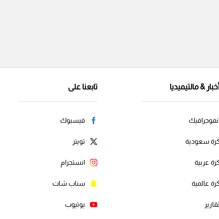
خبار & مالتيميديا
تابعنا على
نفوجرافيك
فيسبوك
رة سعودية
تويتر
رة عربية
انستجرام
رة عالمية
سناب شات
قارير
يوتيوب