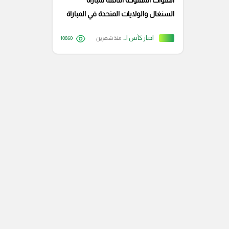
القنوات المفتوحة الناقلة لمباراة
السنغال والولايات المتحدة في المباراة
الودية
اخبار كأس العالم
منذ شهرين
10860