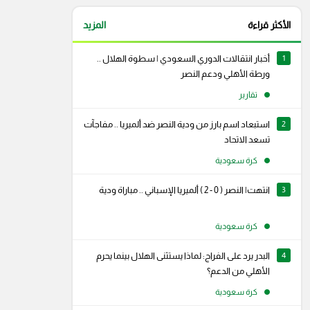
الأكثر قراءة
المزيد
1
أخبار انتقالات الدوري السعودي | سطوة الهلال ..
ورطة الأهلي ودعم النصر
تقارير
2
استبعاد اسم بارز من ودية النصر ضد ألميريا .. مفاجآت
تسعد الاتحاد
كرة سعودية
3
انتهت| النصر ( 0 - 2 ) ألميريا الإسباني .. مباراة ودية
كرة سعودية
4
البدر يرد على الفراج: لماذا يستثنى الهلال بينما يحرم
الأهلي من الدعم؟
كرة سعودية