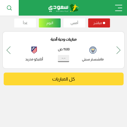
مباشر
أمس
اليوم
غداً
مباريات ودية أندية
11:00 ص
- : -
مانشستر سيتي
أتلتيكو مدريد
كل المباريات