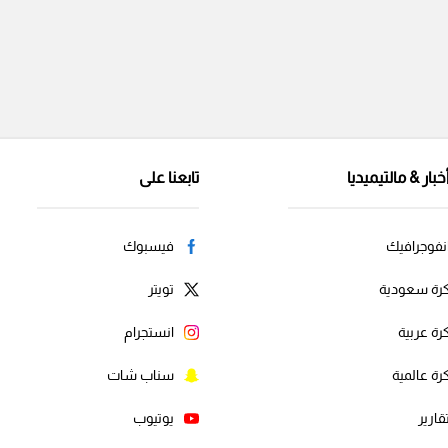
خبار & مالتيميديا
تابعنا على
نفوجرافيك
فيسبوك
رة سعودية
تويتر
رة عربية
انستجرام
رة عالمية
سناب شات
قارير
يوتيوب