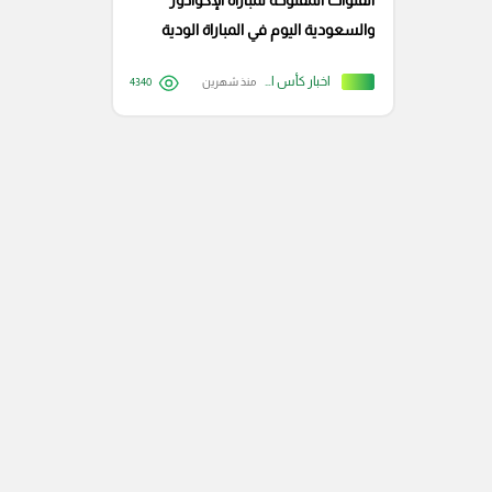
القنوات المفتوحة لمباراة الإكوادور
والسعودية اليوم في المباراة الودية
الدولية
اخبار كأس العالم
منذ شهرين
4340