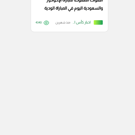
القنوات المفتوحة لمباراة الإكوادور
والسعودية اليوم في المباراة الودية
الدولية
اخبار كأس العالم
منذ شهرين
4340