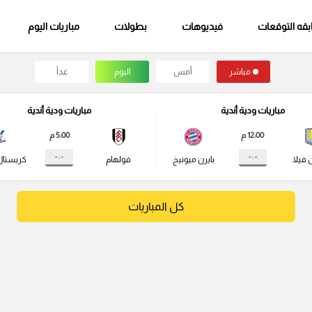
قه التوقعات
فيديوهات
بطولات
مباريات اليوم
مباشر
أمس
اليوم
غداً
مباريات ودية أندية
مباريات ودية أندية
12:00 م
5:00 م
- : -
- : -
 فيلا
بايرن ميونيخ
فولهام
كريستال
كل المباريات