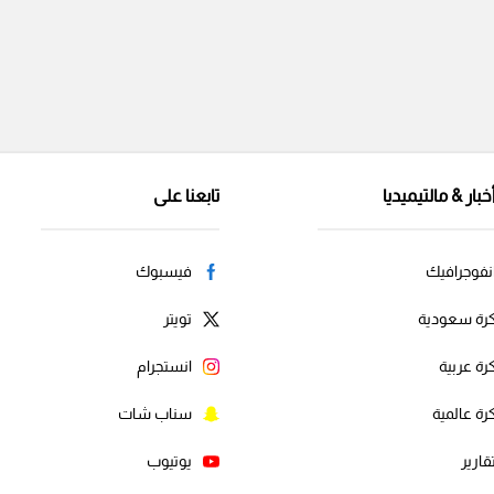
خبار & مالتيميديا
تابعنا على
نفوجرافيك
فيسبوك
رة سعودية
تويتر
رة عربية
انستجرام
رة عالمية
سناب شات
قارير
يوتيوب