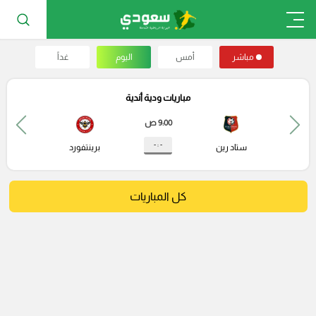
مباشر
أمس
اليوم
غداً
مباريات ودية أندية
9:00 ص
- : -
ستاد رين
برينتفورد
كل المباريات