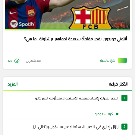
أنتوني جوردون يفجر مفاجأة سعيدة لجماهير برشلونة.. ما هي؟
كرة عالمية
منذ شهرين
326
الأكثر قراءة
المزيد
1
النصر يتحرك لإنقاذ صفقة الاستحواذ بعد أزمة الميركاتو
كرة سعودية
2
زلزال إداري في النصر.. الاستغناء عن مسؤول برتغالي بارز