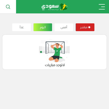
مباشر
أمس
اليوم
غداً