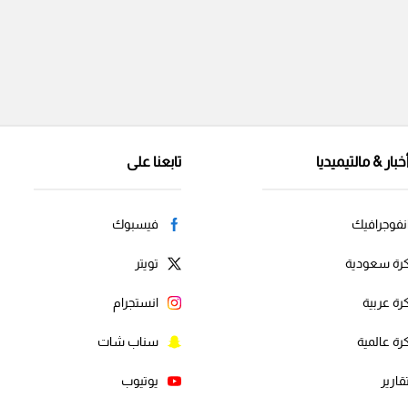
خبار & مالتيميديا
تابعنا على
نفوجرافيك
فيسبوك
رة سعودية
تويتر
رة عربية
انستجرام
رة عالمية
سناب شات
قارير
يوتيوب