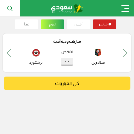
مباشر
أمس
اليوم
غداً
مباريات ودية أندية
9:00 ص
- : -
ستاد رين
برينتفورد
كل المباريات