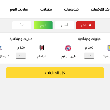
قه التوقعات
فيديوهات
بطولات
مباريات اليوم
مباشر
أمس
اليوم
غداً
مباريات ودية أندية
مباريات ودية أندية
12:00 م
5:00 م
- : -
- : -
 فيلا
بايرن ميونيخ
فولهام
كريستال
كل المباريات