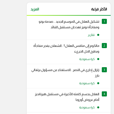
الأكثر قراءة
المزيد
1
تشكيل الهلال في الموسم الجديد .. صدمة بونو
ومفاجأة نونيز تهددان مستقبل القائد
تقارير
2
مالكوم إلى منافس الهلال؟.. الشعلان يفجر مفاجأة
ويطرح الحل الجريء
كرة سعودية
3
زلزال إداري في النصر.. الاستغناء عن مسؤول برتغالي
بارز
كرة سعودية
4
الهلال يحسم كلمته الأخيرة في مستقبل هيرنانديز
أمام عروض أوروبا
كرة سعودية