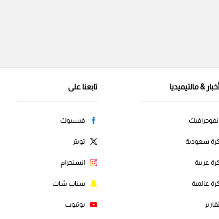
خبار & مالتيميديا
تابعنا على
نفوجرافيك
فيسبوك
رة سعودية
تويتر
رة عربية
انستجرام
رة عالمية
سناب شات
قارير
يوتيوب