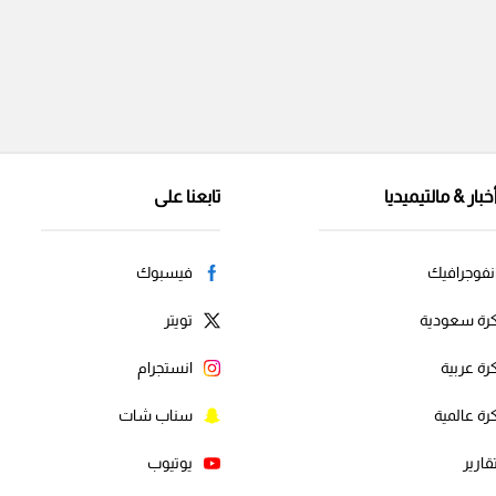
خبار & مالتيميديا
تابعنا على
نفوجرافيك
فيسبوك
رة سعودية
تويتر
رة عربية
انستجرام
رة عالمية
سناب شات
قارير
يوتيوب