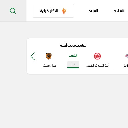
انتقالات
المزيد
الأكثر قراءة
مباريات ودية أندية
مباري
انتهت
2 : 0
زيغ
آينتراخت فرانكفورت
هال سيتي
باير ليفركوزن