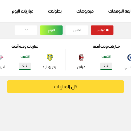
قه التوقعات
فيديوهات
بطولات
مباريات اليوم
مباشر
أمس
اليوم
غداً
مباريات ودية أندية
مباريات ودية أندية
انتهت
انتهت
2 : 0
3 : 0
لسي
ميلان
ليدز يونايتد
لايب
كل المباريات