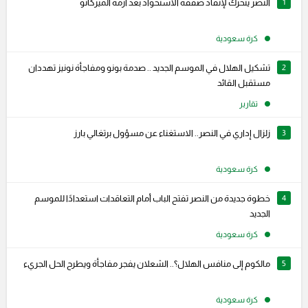
1
النصر يتحرك لإنقاذ صفقة الاستحواذ بعد أزمة الميركاتو
كرة سعودية
2
تشكيل الهلال في الموسم الجديد .. صدمة بونو ومفاجأة نونيز تهددان
مستقبل القائد
تقارير
3
زلزال إداري في النصر.. الاستغناء عن مسؤول برتغالي بارز
كرة سعودية
4
خطوة جديدة من النصر تفتح الباب أمام التعاقدات استعدادًا للموسم
الجديد
كرة سعودية
5
مالكوم إلى منافس الهلال؟.. الشعلان يفجر مفاجأة ويطرح الحل الجريء
كرة سعودية