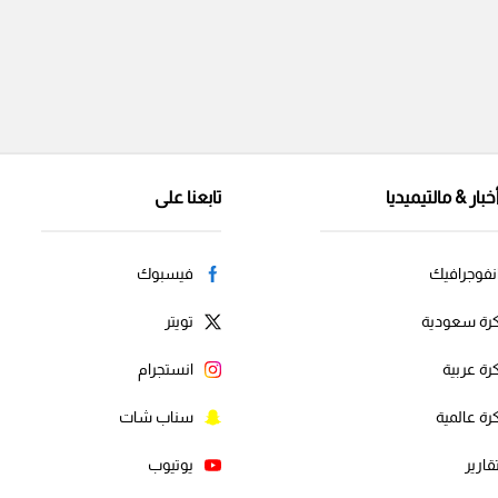
خبار & مالتيميديا
تابعنا على
نفوجرافيك
فيسبوك
رة سعودية
تويتر
رة عربية
انستجرام
رة عالمية
سناب شات
قارير
يوتيوب