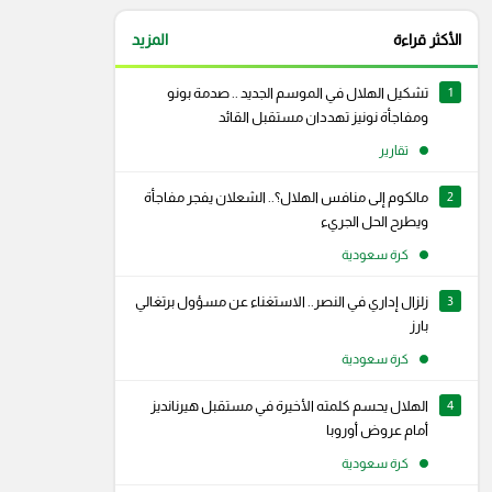
الأكثر قراءة
المزيد
1
تشكيل الهلال في الموسم الجديد .. صدمة بونو
ومفاجأة نونيز تهددان مستقبل القائد
تقارير
2
مالكوم إلى منافس الهلال؟.. الشعلان يفجر مفاجأة
ويطرح الحل الجريء
كرة سعودية
3
زلزال إداري في النصر.. الاستغناء عن مسؤول برتغالي
بارز
كرة سعودية
4
الهلال يحسم كلمته الأخيرة في مستقبل هيرنانديز
أمام عروض أوروبا
كرة سعودية