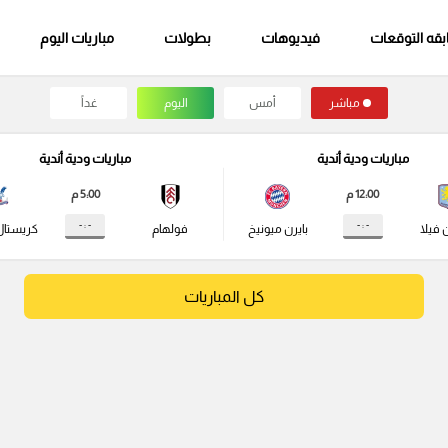
قه التوقعات
فيديوهات
بطولات
مباريات اليوم
مباشر
أمس
اليوم
غداً
مباريات ودية أندية
مباريات ودية أندية
12:00 م
5:00 م
- : -
- : -
 فيلا
بايرن ميونيخ
فولهام
كريستال
كل المباريات