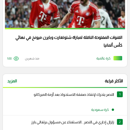
القنوات المفتوحة الناقلة لمباراة شتوتغارت وبايرن ميونخ في نهائي
كأس ألمانيا
كرة عالمية
منذ شهرين
588
الأكثر قراءة
المزيد
1
النصر يتحرك لإنقاذ صفقة الاستحواذ بعد أزمة الميركاتو
كرة سعودية
2
زلزال إداري في النصر.. الاستغناء عن مسؤول برتغالي بارز