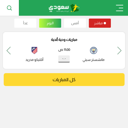
مباشر
أمس
اليوم
غداً
مباريات ودية أندية
11:00 ص
- : -
مانشستر سيتي
أتلتيكو مدريد
كل المباريات