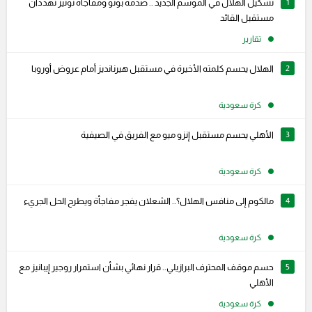
1
تشكيل الهلال في الموسم الجديد .. صدمة بونو ومفاجأة نونيز تهددان
مستقبل القائد
تقارير
2
الهلال يحسم كلمته الأخيرة في مستقبل هيرنانديز أمام عروض أوروبا
كرة سعودية
3
الأهلي يحسم مستقبل إنزو ميو مع الفريق في الصيفية
كرة سعودية
4
مالكوم إلى منافس الهلال؟.. الشعلان يفجر مفاجأة ويطرح الحل الجريء
كرة سعودية
5
حسم موقف المحترف البرازيلي.. قرار نهائي بشأن استمرار روجير إيبانيز مع
الأهلي
كرة سعودية