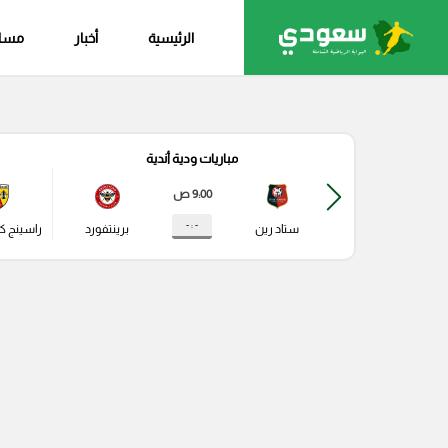
الرئيسية
أخبار
مساب
مباريات ودية أندية
9:00 ص
- : -
ستاد رين
برينتفورد