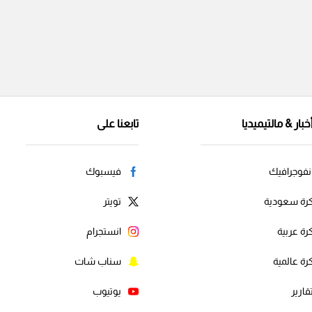
خبار & مالتيميديا
تابعنا على
نفوجرافيك
فيسبوك
رة سعودية
تويتر
رة عربية
انستجرام
رة عالمية
سناب شات
قارير
يوتيوب