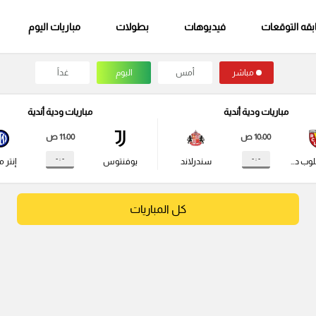
قه التوقعات
فيديوهات
بطولات
مباريات اليوم
مباشر
أمس
اليوم
غداً
مباريات ودية أندية
مباريات ودية أندية
10:00 ص
11:00 ص
- : -
- : -
راسينج كلوب دي لانس
سندرلاند
يوفنتوس
إنتر م
كل المباريات