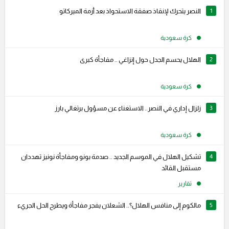
1
النصر يتحرك لإنقاذ صفقة الاستحواذ بعد أزمة الميركاتو
كرة سعودية
2
الهلال يحسم الجدل حول إنزاغي .. مفاجأة كبرى
كرة سعودية
3
زلزال إداري في النصر.. الاستغناء عن مسؤول برتغالي بارز
كرة سعودية
4
تشكيل الهلال في الموسم الجديد .. صدمة بونو ومفاجأة نونيز تهددان
مستقبل القائد
تقارير
5
مالكوم إلى منافس الهلال؟.. الشعلان يفجر مفاجأة ويطرح الحل الجريء