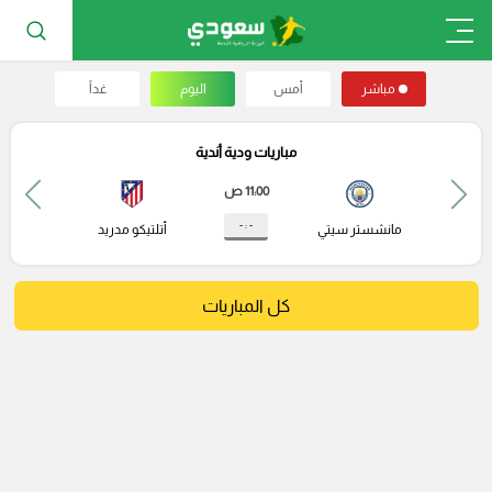
مباشر
أمس
اليوم
غداً
مباريات ودية أندية
11:00 ص
- : -
مانشستر سيتي
أتلتيكو مدريد
كل المباريات