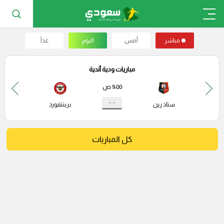
مباشر
أمس
اليوم
غداً
مباريات ودية أندية
9:00 ص
- : -
ستاد رين
برينتفورد
كل المباريات