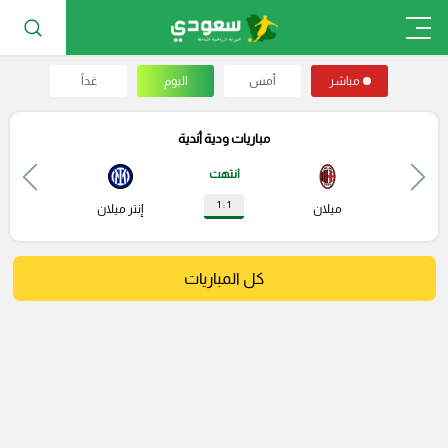
مباشر
أمس
اليوم
غداً
مباريات ودية أندية
انتهت
1 : 1
ميلان
إنتر ميلان
كل المباريات