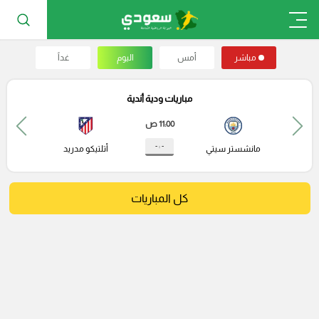
مباشر
أمس
اليوم
غداً
مباريات ودية أندية
11:00 ص
- : -
مانشستر سيتي
أتلتيكو مدريد
كل المباريات