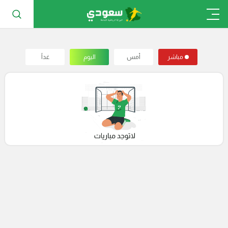
مباشر
أمس
اليوم
غداً