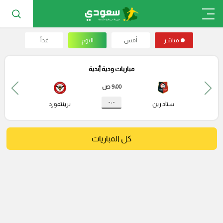
مباشر
أمس
اليوم
غداً
مباريات ودية أندية
9:00 ص
- : -
ستاد رين
برينتفورد
كل المباريات