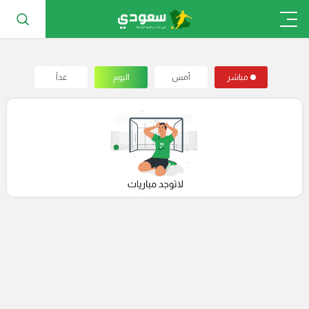
مباشر
أمس
اليوم
غداً