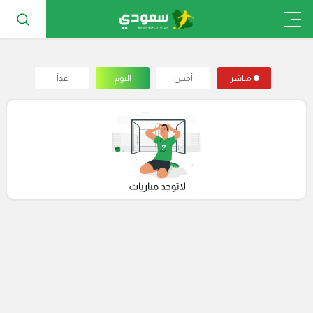
مباشر
أمس
اليوم
غداً