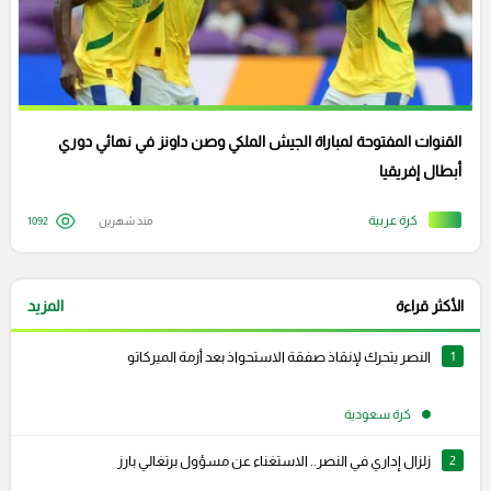
القنوات المفتوحة لمباراة الجيش الملكي وصن داونز في نهائي دوري
أبطال إفريقيا
كرة عربية
منذ شهرين
1092
الأكثر قراءة
المزيد
1
النصر يتحرك لإنقاذ صفقة الاستحواذ بعد أزمة الميركاتو
كرة سعودية
2
زلزال إداري في النصر.. الاستغناء عن مسؤول برتغالي بارز