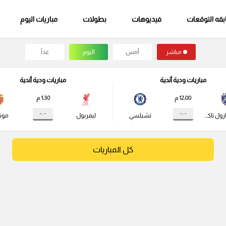
قه التوقعات
فيديوهات
بطولات
مباريات اليوم
مباشر
أمس
اليوم
غداً
مباريات ودية أندية
مباريات ودية أندية
12:00 م
1:30 م
- : -
- : -
جوهور دارول تاكزيم
تشيلسي
ليفربول
مونا
كل المباريات