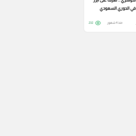
دوسري .. تعرف على أبرز
في الدوري السعودي
منذ 4 شهور
232