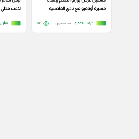
تفاصيل عرض بورتو الضخم لإنهاء
ليس سالم ال
مسيرة أوتافيو مع نادي القادسية
لاعب محلي 
كرة سعودية
تقارير
منذ شهرين
206