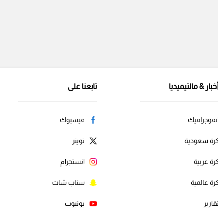
خبار & مالتيميديا
تابعنا على
نفوجرافيك
فيسبوك
رة سعودية
تويتر
رة عربية
انستجرام
رة عالمية
سناب شات
قارير
يوتيوب