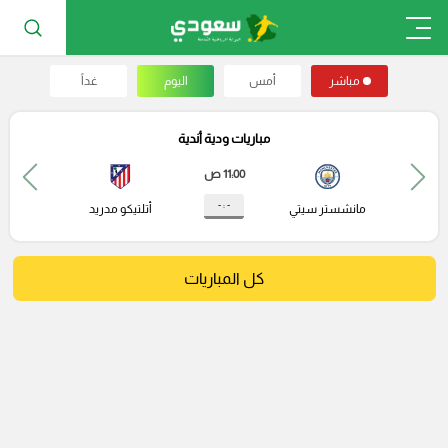
مباشر
أمس
اليوم
غداً
مباريات ودية أندية
11:00 ص
- : -
مانشستر سيتي
أتلتيكو مدريد
كل المباريات