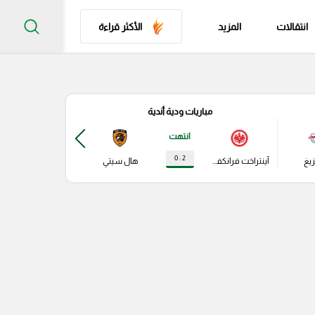
انتقالات
المزيد
الأكثر قراءة
مباريات ودية أندية
مباري
انتهت
2 : 0
زيغ
آينتراخت فرانكفورت
هال سيتي
باير ليفركوزن