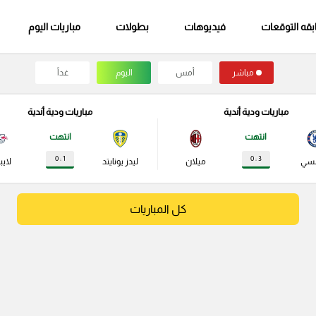
قه التوقعات
فيديوهات
بطولات
مباريات اليوم
مباشر
أمس
اليوم
غداً
مباريات ودية أندية
مباريات ودية أندية
انتهت
انتهت
1 : 0
3 : 0
لسي
ميلان
ليدز يونايتد
لايب
كل المباريات