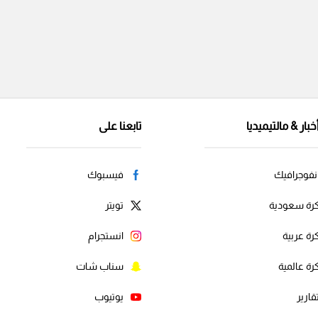
خبار & مالتيميديا
تابعنا على
نفوجرافيك
فيسبوك
رة سعودية
تويتر
رة عربية
انستجرام
رة عالمية
سناب شات
قارير
يوتيوب