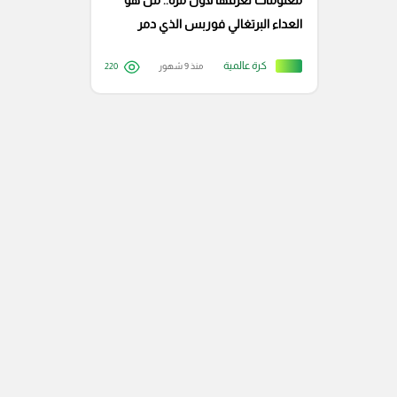
معلومات تعرفها لأول مرة.. من هو
العداء البرتغالي فوربس الذي دمر
برشلونة في بلجيكا؟
كرة عالمية
منذ 9 شهور
220