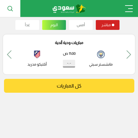
مباشر
أمس
اليوم
غداً
مباريات ودية أندية
11:00 ص
- : -
مانشستر سيتي
أتلتيكو مدريد
كل المباريات