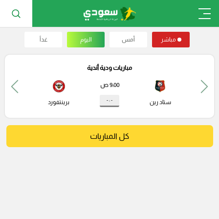
مباشر
أمس
اليوم
غداً
مباريات ودية أندية
9:00 ص
- : -
ستاد رين
برينتفورد
كل المباريات