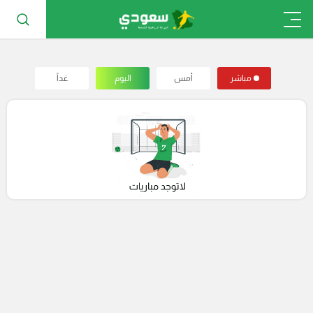
مباشر
أمس
اليوم
غداً