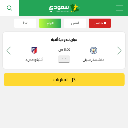
مباشر
أمس
اليوم
غداً
مباريات ودية أندية
11:00 ص
- : -
مانشستر سيتي
أتلتيكو مدريد
كل المباريات