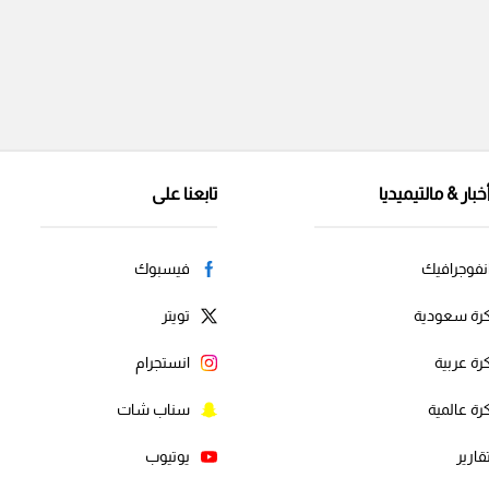
خبار & مالتيميديا
تابعنا على
نفوجرافيك
فيسبوك
رة سعودية
تويتر
رة عربية
انستجرام
رة عالمية
سناب شات
قارير
يوتيوب