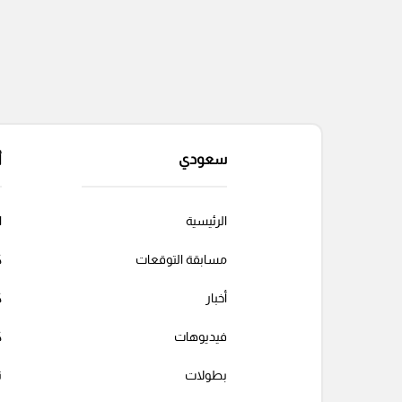
سعودي
أ
الرئيسية
ا
مسابقة التوقعات
ك
أخبار
ك
فيديوهات
ك
بطولات
ت