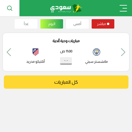
مباشر
أمس
اليوم
غداً
مباريات ودية أندية
11:00 ص
- : -
مانشستر سيتي
أتلتيكو مدريد
كل المباريات