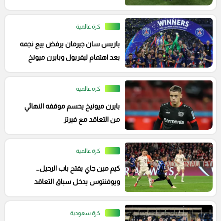
كرة عالمية
باريس سان جيرمان يرفض بيع نجمه
بعد اهتمام ليفربول وبايرن ميونخ
كرة عالمية
بايرن ميونيخ يحسم موقفه النهائي
من التعاقد مع فيرتز
كرة عالمية
كيم مين جاي يفتح باب الرحيل…
ويوفنتوس يدخل سباق التعاقد
كرة سعودية