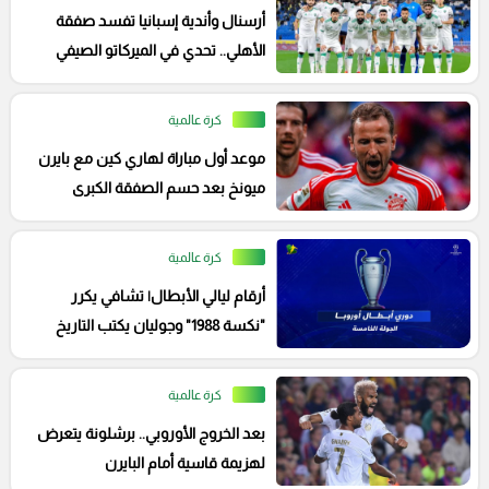
أرسنال وأندية إسبانيا تفسد صفقة
الأهلي.. تحدي في الميركاتو الصيفي
كرة عالمية
موعد أول مباراة لهاري كين مع بايرن
ميونخ بعد حسم الصفقة الكبرى
كرة عالمية
أرقام ليالي الأبطال| تشافي يكرر
"نكسة 1988" وجوليان يكتب التاريخ
كرة عالمية
بعد الخروج الأوروبي.. برشلونة يتعرض
لهزيمة قاسية أمام البايرن