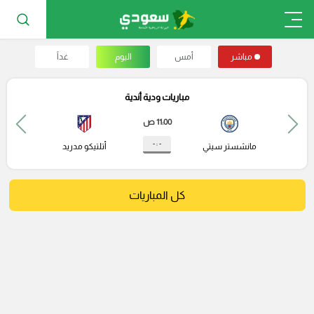
مباشر
أمس
اليوم
غداً
مباريات ودية أندية
11:00 ص
- : -
مانشستر سيتي
أتلتيكو مدريد
كل المباريات