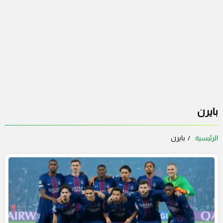
بايرن
الرئيسية
بايرن