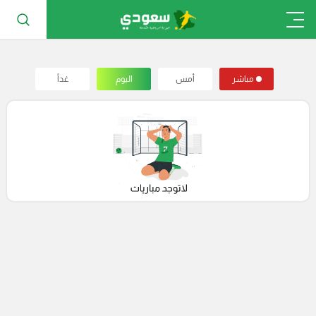
مباشر
أمس
اليوم
غداً