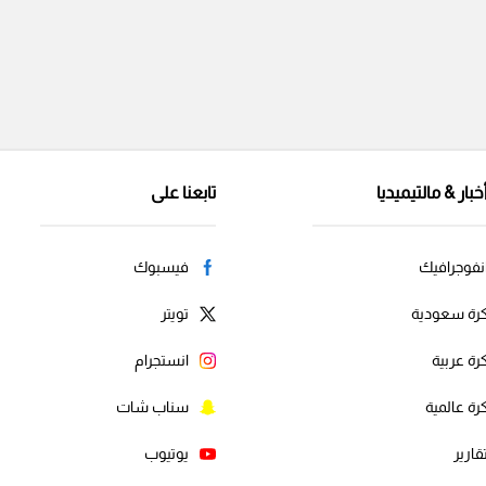
خبار & مالتيميديا
تابعنا على
نفوجرافيك
فيسبوك
رة سعودية
تويتر
رة عربية
انستجرام
رة عالمية
سناب شات
قارير
يوتيوب