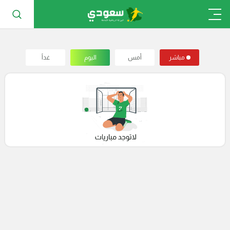
مباشر
أمس
اليوم
غداً