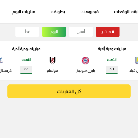
قه التوقعات
فيديوهات
بطولات
مباريات اليوم
مباشر
أمس
اليوم
غداً
مباريات ودية أندية
مباريات ودية أندية
انتهت
انتهت
1 : 2
1 : 2
 فيلا
بايرن ميونيخ
فولهام
كريستال
كل المباريات