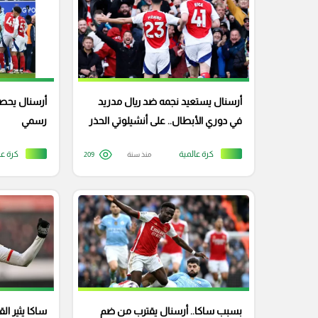
أرسنال يستعيد نجمه ضد ريال مدريد
أرسنال يحصن
في دوري الأبطال.. على أنشيلوتي الحذر
رسمي
كرة عالمية
كرة عا
منذ سنة
209
بسبب ساكا.. أرسنال يقترب من ضم
ساكا يثير ال