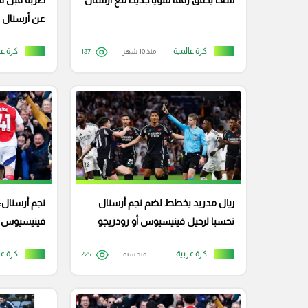
ساكا يحقق رقمًا مئويًا جديدًا مع أرسنال
ضربة قبل قم
عن أرسنال 
أوديجارد ف
كرة عالمية
كرة عا
منذ 10 شهر
187
ريال مدريد يخطط لضم نجم أرسنال
نجم أرسنال: ل
تحسبا لرحيل فينيسيوس أو رودريجو
فينيسيوس أ
كرة عربية
كرة عا
منذ سنة
225