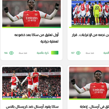
 نجمه من الإغراءات.. قرار
أول تعليق من ساكا بعد خضوعه
لعملية جراحية
لمية
كرة عالمية
منذ سنة
187
منذ سنة
166
قلق في أرسنال.. إصابة
ساكا يقود أرسنال ضد كريستال بالاس