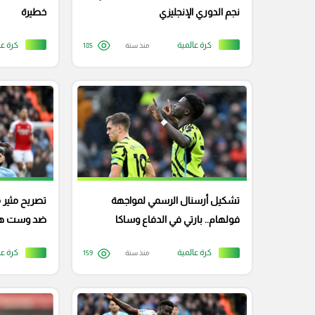
نجم الدوري الإنجليزي
خطيرة
كرة عالمية
كرة عا
منذ سنة
185
تشكيل أرسنال الرسمي لمواجهة
تصريح مثير 
فولهام.. بارتي في الدفاع وساكا
ضد وست هام 
أساسيا
كرة عالمية
كرة عا
منذ سنة
159