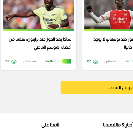
وز ضد توتنهام: لا يوجد
ساكا بعد الفوز ضد برايتون: تعلمنا من
اليا!
أخطاء الموسم الماضي
لمية
كرة عالمية
منذ سنتين
157
منذ سنتين
155
عرض المزيد...
خبار & مالتيميديا
تابعنا على