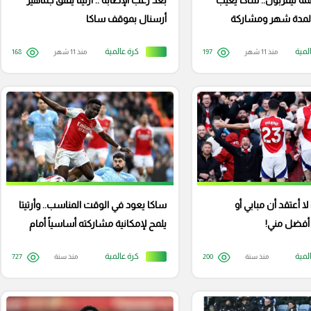
ة ليفربول.. ساكا يغيب
بعد رعب الإصابة .. أرتيتا يقلق جماهير
لمدة شهر ومشاركة
أرسنال بموقف ساكا
ى محل شك
لمية
كرة عالمية
منذ 11 شهر
197
منذ 11 شهر
168
ا أعتقد أن مبابي أو
ساكا يعود في الوقت المناسب.. وأرتيتا
فضل مني!
يلمح لإمكانية مشاركته أساسياً أمام
ريال مدريد
لمية
كرة عالمية
منذ سنة
200
منذ سنة
727