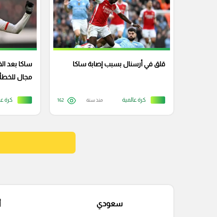
قلق في أرسنال بسبب إصابة ساكا
ساكا بعد الف
مجال للخطأ ح
كرة عالمية
كرة عا
منذ سنة
162
سعودي
أ