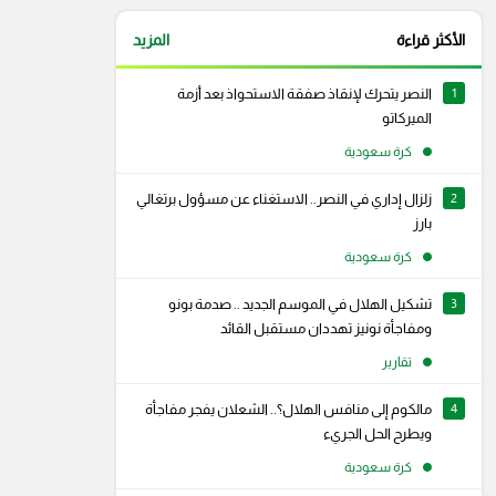
الأكثر قراءة
المزيد
1
النصر يتحرك لإنقاذ صفقة الاستحواذ بعد أزمة
الميركاتو
كرة سعودية
2
زلزال إداري في النصر.. الاستغناء عن مسؤول برتغالي
بارز
كرة سعودية
3
تشكيل الهلال في الموسم الجديد .. صدمة بونو
ومفاجأة نونيز تهددان مستقبل القائد
تقارير
4
مالكوم إلى منافس الهلال؟.. الشعلان يفجر مفاجأة
ويطرح الحل الجريء
كرة سعودية