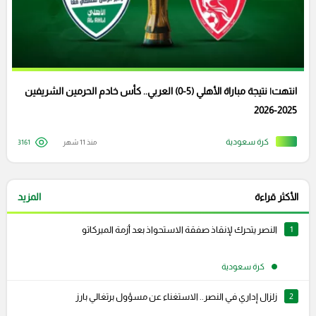
انتهت| نتيجة مباراة الأهلي (5-0) العربي.. كأس خادم الحرمين الشريفين
2025-2026
كرة سعودية
منذ 11 شهر
3161
الأكثر قراءة
المزيد
1
النصر يتحرك لإنقاذ صفقة الاستحواذ بعد أزمة الميركاتو
كرة سعودية
2
زلزال إداري في النصر.. الاستغناء عن مسؤول برتغالي بارز