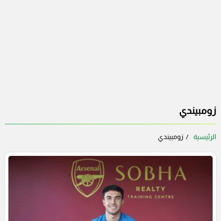
زومبيندي
الرئيسية
زومبيندي