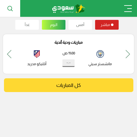
مباشر
أمس
اليوم
غداً
مباريات ودية أندية
11:00 ص
- : -
مانشستر سيتي
أتلتيكو مدريد
كل المباريات