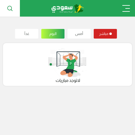
مباشر
أمس
اليوم
غداً