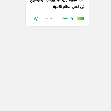
نتيجة مباراة بوروسيا دورتموند ومونتيري
في كأس العالم للأندية
كرة عالمية
منذ سنة
211