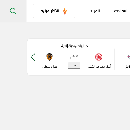
انتقالات
المزيد
الأكثر قراءة
مباريات ودية أندية
مباري
1:00 م
- : -
زيغ
آينتراخت فرانكفورت
هال سيتي
باير ليفركوزن