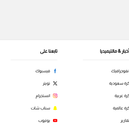
خبار & مالتيميديا
تابعنا على
نفوجرافيك
فيسبوك
رة سعودية
تويتر
رة عربية
انستجرام
رة عالمية
سناب شات
قارير
يوتيوب