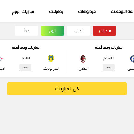
قه التوقعات
فيديوهات
بطولات
مباريات اليوم
مباشر
أمس
اليوم
غداً
مباريات ودية أندية
مباريات ودية أندية
12:00 م
1:00 م
- : -
- : -
لسي
ميلان
ليدز يونايتد
لايب
كل المباريات